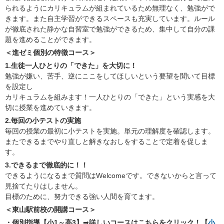
られるようにカリキュラムが組まれているため無理なく、勉強がで
きます。また自主学習ができるスペースも充実しています。ルール
が徹底された静かな自習室で勉強ができるため、集中して自分の課
題を進めることができます。
＜進ゼミ個別
の特徴コース＞
1.生徒一人ひとりの「できた」を大切に！
勉強が嫌い、苦手、逆にここをしてほしいという要望を聞いて目標
を設定し
カリキュラムを組みます！一人ひとりの「できた」という実感を大
切に授業を進めていきます。
2.毎回の小テストの実施
毎回の授業の最初に小テストを実施。単元の理解度を確認します。
またできるまでやり直しと解きなおしをすることで定着を促しま
す。
3.できるまで徹底的に！！
できるようになるまで質問はWelcomeです。できないからと言って
見捨てたりはしません。
目標のために、努力できる強い人間を育てます。
＜東山駅前校の開講コース＞
・個別指導【小1～高3】
➡
詳しいコースはこちらをクリック！【
小