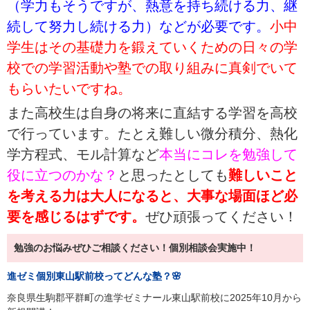
（学力もそうですが、熱意を持ち続ける力、継
続して努力し続ける力）などが必要です。
小中
学生はその基礎力を鍛えていくための日々の学
校での学習活動や塾での取り組みに真剣でいて
もらいたいですね。
また高校生は自身の将来に直結する学習を高校
で行っています。たとえ難しい微分積分、熱化
学方程式、モル計算など
本当にコレを勉強して
役に立つのかな？
と思ったとしても
難
しいこと
を考える力は大人になると、大事な場面ほど必
要を感じるはずです。
ぜひ頑張ってください！
勉強のお悩みぜひご相談ください！個別相談会実施中！
進ゼミ個別東山駅前校ってどんな塾？🌸
奈良県生駒郡平群町の進学ゼミナール東山駅前校に2025年10月から