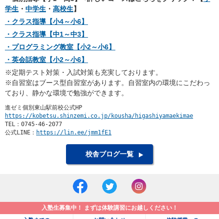
学生
・
中学生
・
高校生
】
・クラス指導【小4～小6】
・クラス指導【中1～中3】
・プログラミング教室【小2～小6】
・英会話教室【小2～小6】
※定期テスト対策・入試対策も充実しております。
※自習室はブース型自習室があります。自習室内の環境にこだわっ
ており、静かな環境で勉強ができます。
https://kobetsu.shinzemi.co.jp/kousha/higashiyamaekimae
TEL：0745-46-2077

公式LINE：
https://lin.ee/jmm1fE1
校舎ブログ一覧
入塾生募集中！ まずは体験講習にお越しください！