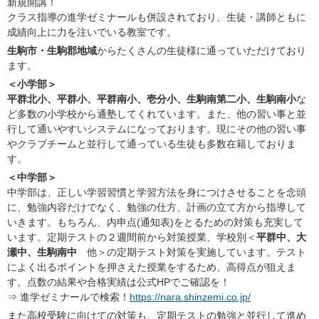
新規開講！
クラス指導の進学ゼミナールも併設されており、生徒・講師ともに
成績向上に力を注いでいる教室です。
生駒市・生駒郡地域
からたくさんの生徒様に通っていただけており
ます。
＜小学部＞
平群北小、平群小、平群南小、壱分小、生駒南第二小、生駒南小
な
ど多数の小学校から通塾してくれています。また、他の習い事と並
行して通いやすいシステムになっております。現にその他の習い事
やクラブチームと並行して通っている生徒も多数在籍しておりま
す。
＜中学部＞
中学部は、正しい学習習慣と学習方法を身につけさせることを念頭
に、勉強内容だけでなく、勉強の仕方、計画の立て方から指導して
いきます。もちろん、内申点(通知表)をとるための対策も充実して
います。定期テストの２週間前から対策授業、学校別＜
平群中、大
瀬中、生駒南中
他＞の定期テスト対策を実施しています。テスト
によく出るポイントを押さえた授業をするため、高得点が狙えま
す。点数の結果や合格実績は公式HPでご確認を！
⇒ 進学ゼミナールで検索！
https://nara.shinzemi.co.jp/
また高校受験に向けての対策も、定期テストの勉強と並行して進め