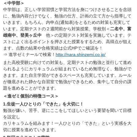
＜中学部＞
中学部は、正しい学習習慣と学習方法を身につけさせることを念頭
に、勉強内容だけでなく、勉強の仕方、計画の立て方から指導して
いきます。もちろん、内申点(通知表)をとるための対策も充実して
います。定期テストの２週間前から対策授業、学校別＜
二名中、富
雄南中、登美ヶ丘中
他＞の定期テスト対策を実施しています。テ
ストによく出るポイントを押さえた授業をするため、高得点が狙え
ます。点数の結果や合格実績は公式HPでご確認を！
⇒ 進学ゼミナールで検索！
http://nara.shinzemi.co.jp/
また高校受験に向けての対策も、定期テストの勉強と並行して進め
られるようにカリキュラムが組まれているため無理なく、勉強がで
きます。また自主学習ができるスペースも充実しています。ルール
が徹底された静かな自習室で勉強ができるため、集中して自分の課
題を進めることができます。
＜進ゼミ個別
の特徴コース＞
1.生徒一人ひとりの「できた」を大切に！
勉強が嫌い、苦手、逆にここをしてほしいという要望を聞いて目標
を設定し
カリキュラムを組みます！一人ひとりの「できた」という実感を大
切に授業を進めていきます。