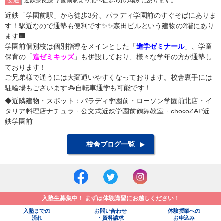
交通
近鉄奈良線 学園前駅より北へ徒歩3分の場所にあります。
近鉄「学園前駅」から徒歩3分、パラディ学園前のすぐそばにありま
す！駅近なので通塾も便利です✨✨森田ビルという建物の2階にあり
ます🏢
学園前個別校は個別指導をメインとした「
進学ゼミナール
」、学童
保育の「
進ゼミキッズ
」も併設しており、様々な学年の方が通塾し
ております！
ご兄弟様で通うには大変通いやすくなっております。校舎裏手には
駐輪場もございます🚲自転車通学も可能です！
◆近隣建物・スポット：パラディ学園前・ローソン学園前北店・イ
タリア料理店ナチュラ・公文式近鉄学園前鶴舞教室・chocoZAP近
鉄学園前
校舎ブログ一覧
入塾生募集中！ まずは体験講習にお越しください！
入塾までの
お問い合わせ
体験授業への
流れ
・資料請求
お申込み