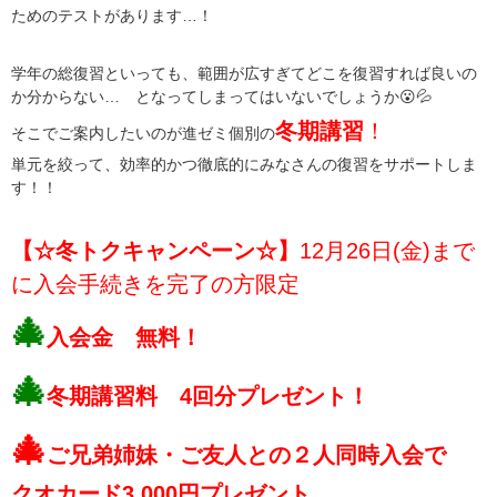
ためのテストがあります…！
学年の総復習といっても、範囲が広すぎてどこを復習すれば良いの
か分からない… となってしまってはいないでしょうか😮💦
冬期講習
！
そこでご案内したいのが進ゼミ個別の
単元を絞って、効率的かつ徹底的にみなさんの復習をサポートしま
す！！
【☆冬トクキャンペーン☆】
12月26日(金)まで
に入会手続きを完了の方限定
🎄
入会金 無料！
🎄
冬期講習料 4回分プレゼント！
🎄
ご兄弟姉妹・ご友人との２人同時入会で
クオカード3,000円プレゼント