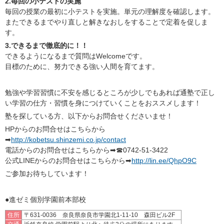
2.毎回の小テストの実施
毎回の授業の最初に小テストを実施。単元の理解度を確認します。
またできるまでやり直しと解きなおしをすることで定着を促しま
す。
3.できるまで徹底的に！！
できるようになるまで質問はWelcomeです。
目標のために、努力できる強い人間を育てます。
勉強や学習習慣に不安を感じるところが少しでもあれば通塾で正し
い学習の仕方・習慣を身につけていくことをおススメします！
塾を探している方、以下からお問合せくださいませ！
HPからのお問合せはこちらから
➡
http://kobetsu.shinzemi.co.jp/contact
電話からのお問合せはこちらから➡☎0742-51-3422
公式LINEからのお問合せはこちらから➡
http://lin.ee/QhpO9C
ご参加お待ちしています！
●進ゼミ個別学園前本部校
住所
〒631-0036 奈良県奈良市学園北1-11-10 森田ビル2F