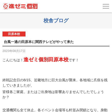
校舎ブログ
田原本校
台風一過の田原本に関西テレビがやって来た
2023年08月17日
進ゼミ個別田原本校
こんにちは！
です！
終戦記念日の8/15、近畿地方に巨大台風が襲来、各地域に爪痕を残
していきましたが、
皆様各ご家庭、またはご出身地は影響ありませんでしたでしょう
か？
交通機関も全て休止、各イベント会場等も軒並み閉鎖となり、身動