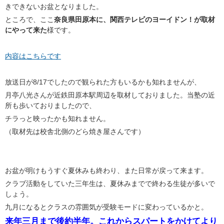
きできないお盆となりました。
ところで、ここ
奈良県田原本に、関西テレビのヨーイドン！が取材
にやって来た
様です。
内容はこちらです
放送日が8/17でしたので観られた方もいるかも知れませんが、
月亭八光さんが近鉄田原本駅周辺を取材しておりました。当塾の近
所も歩いておりましたので、
チラっと映ったかも知れません。
（取材先は校舎北側のどら焼き屋さんです）
お盆が明けもうすぐ夏休みも終わり、また日常が戻って来ます。
クラブ活動をしていた三年生は、夏休みまでで終わる生徒が多いで
しょう。
九月になるとクラスの雰囲気が受験モードに変わっているかと。
来年三月まで後約半年。これからスパートをかけてより