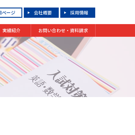
用ページ
会社概要
採用情報
実績紹介
お問い合わせ・資料請求
合格実績
模試実績
成績上昇者
祝合格！先輩からのメッセージ