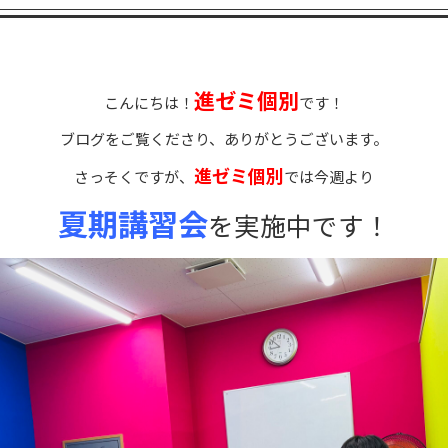
進ゼミ個別
こんにちは！
です！
ブログをご覧くださり、ありがとうございます。
進ゼミ個別
さっそくですが、
では今週より
夏期講習会
を
実施
中です！