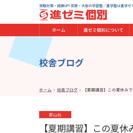
受験対策・成績UP! 奈良・大阪の学習塾／進学塾は進学ゼ
ホーム
進ゼミ個別について
進ゼミ個別の特徴
代表からのメッセージ
指導方針
安全への取り組み
校舎ブログ
ホーム
›
校舎ブログ
›
【夏期講習】この夏休みで「
郡山校
【夏期講習】この夏休み