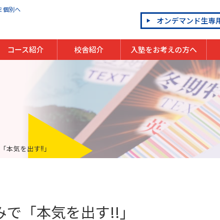
ミ個別へ
オンデマンド生専
コース紹介
校舎紹介
入塾をお考えの方へ
小学生
中学生
高校生
英会話教室 OLECO
プログラミング教室 QUREO
そろばん教室
速読教室
個別指導の体験授業
入会までの流れ
年間イベント
割引制度
よくあるご質問
本気を出す!!」
で「本気を出す!!」