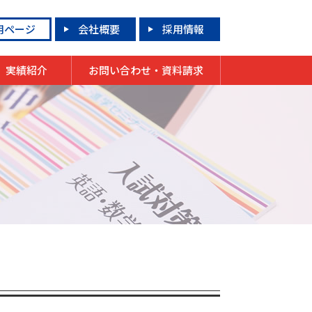
用ページ
会社概要
採用情報
実績紹介
お問い合わせ・資料請求
合格実績
模試実績
成績上昇者
祝合格！先輩からのメッセージ