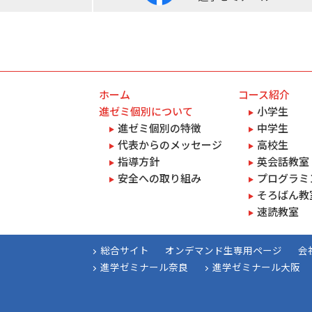
ホーム
コース紹介
進ゼミ個別について
小学生
進ゼミ個別の特徴
中学生
代表からのメッセージ
高校生
指導方針
英会話教室 
安全への取り組み
プログラミン
そろばん教
速読教室
総合サイト
オンデマンド生専用ページ
会
進学ゼミナール奈良
進学ゼミナール大阪