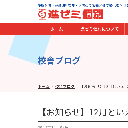
受験対策・成績UP! 奈良・大阪の学習塾／進学塾は進学ゼ
ホーム
進ゼミ個別について
進ゼミ個別の特徴
代表からのメッセージ
指導方針
安全への取り組み
校舎ブログ
ホーム
›
校舎ブログ
›
【お知らせ】12月といえ
【お知らせ】12月とい
2022年12月05日