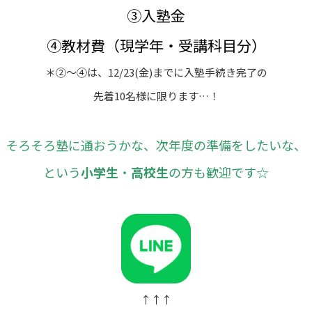
③入塾金
④教材費（現学年・受講科目分）
＊②～④は、12/23(金)までに入塾手続き完了の
先着10名様に限ります…！
そろそろ塾に通おうかな、次年度の準備をしたいな、
という
小学生
・
高校生
の方も歓迎です☆
↑↑↑