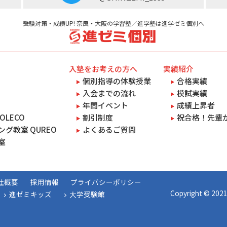
受験対策・成績UP! 奈良・大阪の学習塾／進学塾は進学ゼミ個別へ
入塾をお考えの方へ
実績紹介
個別指導の体験授業
合格実績
入会までの流れ
模試実績
年間イベント
成績上昇者
OLECO
割引制度
祝合格！先輩
グ教室 QUREO
よくあるご質問
室
社概要
採用情報
プライバシーポリシー
Copyright © 2021
進ゼミキッズ
大学受験館