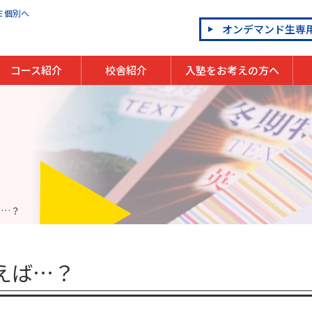
ミ個別へ
オンデマンド生専
コース紹介
校舎紹介
入塾をお考えの方へ
小学生
中学生
高校生
英会話教室 OLECO
プログラミング教室 QUREO
そろばん教室
速読教室
個別指導の体験授業
入会までの流れ
年間イベント
割引制度
よくあるご質問
ば…？
えば…？