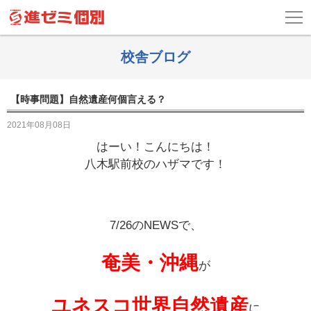
校舎ブログ
【時事問題】自然遺産何個言える？
2021年08月08日
はーい！こんにちは！
八木駅前校のハザマです！
7/26のNEWSで、
奄美・沖縄
が
ユネスコ世界自然遺産
に