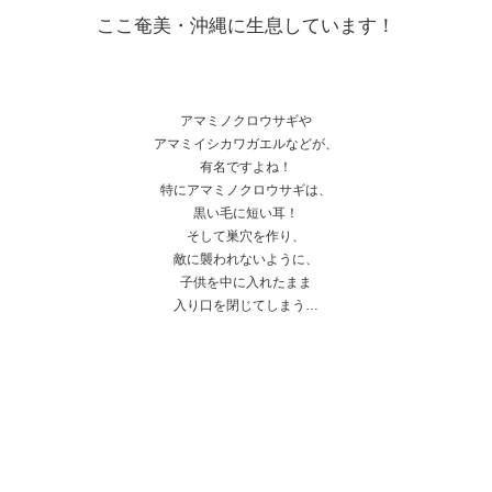
ここ奄美・沖縄に生息しています！
アマミノクロウサギや
アマミイシカワガエルなどが、
有名ですよね！
特にアマミノクロウサギは、
黒い毛に短い耳！
そして巣穴を作り、
敵に襲われないように、
子供を中に入れたまま
入り口を閉じてしまう…